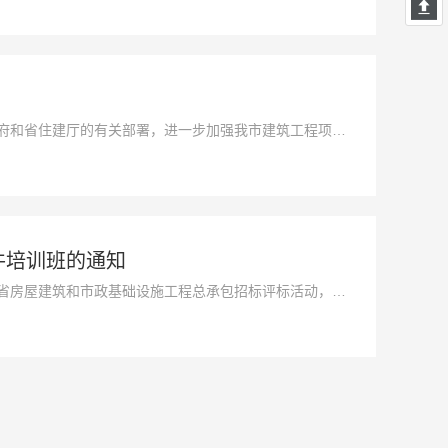
府和省住建厅的有关部署，进一步加强我市建筑工程项目
，制定了《怀化市建筑施工项目现场管理水平大提升攻坚
件培训班的通知
省房屋建筑和市政基础设施工程总承包招标评标活动，促
件。