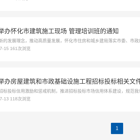
举办怀化市建筑施工现场 管理培训班的通知
新的发展理念，推动高质量发展，怀化市住房和城乡建局落实市委、市政
07-15 161次浏览
理水平，稳定安全生产形势，提升工程质量，推动建筑市场平稳健康发展
方案》（怀建函[2021]91号）
举办房屋建筑和市政基础设施工程招标投标相关文
招标投标信用激励和惩戒机制，推进招标投标市场信用体系建设，规范我
07-13 118次浏览
业持续稳定健康发展，湖南省住房和城乡建设厅陆续出台和修订了相关文
1